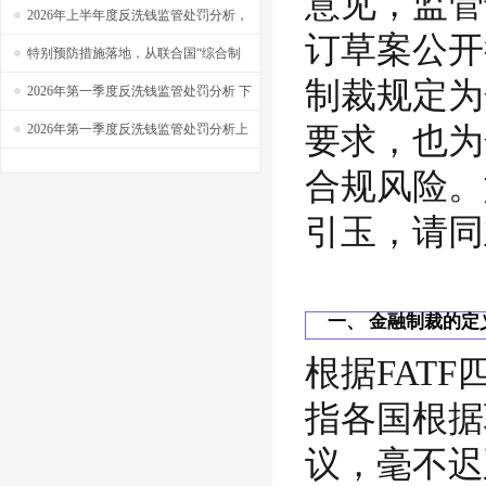
意见，监管
实操系列之四十六
——【捷软反洗钱】实操系列之四十五
2026年上半年度反洗钱监管处罚分析，
订草案公开
新规生效，半年罚单超过4亿！
特别预防措施落地，从联合国“综合制
制裁规定为
裁”到“定向金融制裁”，你看懂了吗？
2026年第一季度反洗钱监管处罚分析 下
——【捷软反洗钱】看系列之十八
2026年第一季度反洗钱监管处罚分析上
要求，也为
合规风险。
引玉，请同
一、 金融制裁的定
根据FAT
指各国根据
议，毫不迟