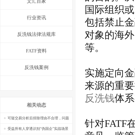
文汇百家
国际组织或
行业资讯
包括禁止金
对象的海外
反洗钱法律法规库
等。
FATF资料
反洗钱案例
实施定向金
来源的重要
反洗钱
体系
相关动态
可疑交易分析后排除理由不合理，问题
针对FAT
在哪里，怎么改？——【捷软反洗钱】
受益所有人穿透识别“伪国企”实战场景