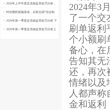
实操系列之四十六
——【捷软反洗钱】实操系列之四十五
2026年上半年度反洗钱监管处罚分析，
2024
年
3
新规生效，半年罚单超过4亿！
特别预防措施落地，从联合国“综合制
了一个交
裁”到“定向金融制裁”，你看懂了吗？
2026年第一季度反洗钱监管处罚分析 下
刷单返利
——【捷软反洗钱】看系列之十八
2026年第一季度反洗钱监管处罚分析上
个小额刷
备心，在
告知其无
还，再次
情绪以及
人都声称
金和返利