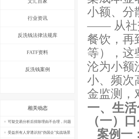
文汇百家
小额、分
行业资讯
—— 从
反洗钱法律法规库
餐饮，再
等），这
FATF资料
沦为小额
反洗钱案例
小、频次
金监测，
一、生活
相关动态
（一）口
可疑交易分析后排除理由不合理，问题
案例一
在哪里，怎么改？——【捷软反洗钱】
受益所有人穿透识别“伪国企”实战场景