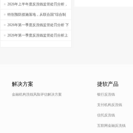
实操系列之四十六
——【捷软反洗钱】实操系列之四十五
2026年上半年度反洗钱监管处罚分析，
新规生效，半年罚单超过4亿！
特别预防措施落地，从联合国“综合制
裁”到“定向金融制裁”，你看懂了吗？
2026年第一季度反洗钱监管处罚分析 下
——【捷软反洗钱】看系列之十八
2026年第一季度反洗钱监管处罚分析上
解决方案
捷软产品
金融机构洗钱风险评估解决方案
银行反洗钱
支付机构反洗钱
信托反洗钱
互联网金融反洗钱