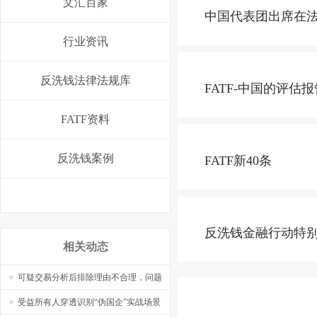
文汇百家
中国代表团出席在
行业资讯
反洗钱法律法规库
FATF-中国的评估报
FATF资料
反洗钱案例
FATF新40条
反洗钱金融行动特别
相关动态
可疑交易分析后排除理由不合理，问题
在哪里，怎么改？——【捷软反洗钱】
受益所有人穿透识别“伪国企”实战场景