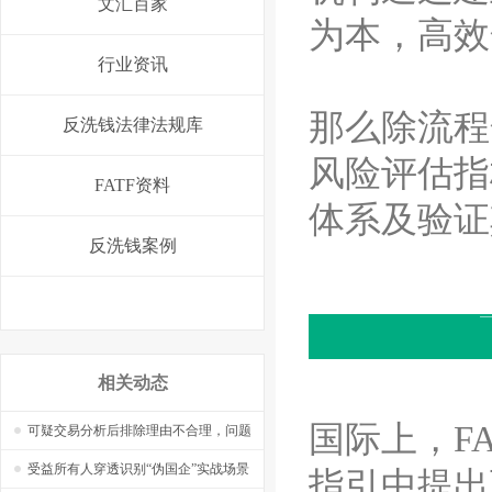
文汇百家
为本，高效
行业资讯
那么除流程
反洗钱法律法规库
风险评估指
FATF资料
体系及验证
反洗钱案例
相关动态
国际上，F
可疑交易分析后排除理由不合理，问题
在哪里，怎么改？——【捷软反洗钱】
受益所有人穿透识别“伪国企”实战场景
指引中提出