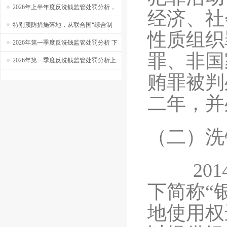
实操系列之四十六
——【捷软反洗钱】实操系列之四十五
2026年上半年度反洗钱监管处罚分析，
经济、社
新规生效，半年罚单超过4亿！
特别预防措施落地，从联合国“综合制
性质组织
裁”到“定向金融制裁”，你看懂了吗？
2026年第一季度反洗钱监管处罚分析 下
罪、非国
——【捷软反洗钱】看系列之十八
2026年第一季度反洗钱监管处罚分析上
贿罪被判
二年，并
（二）洗
2014
下简称“银
地使用权