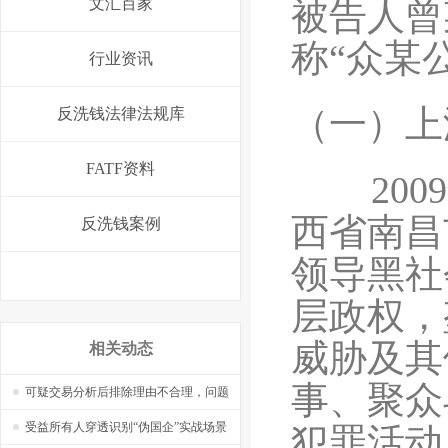
文汇百家
被告人曾
称“众某
行业资讯
（一）上
反洗钱法律法规库
FATF资料
2009
西省南昌
反洗钱案例
领导黑社
层政权，
威胁及其
相关动态
事、聚众
可疑交易分析后排除理由不合理，问题
在哪里，怎么改？——【捷软反洗钱】
受益所有人穿透识别“伪国企”实战场景
犯罪活动