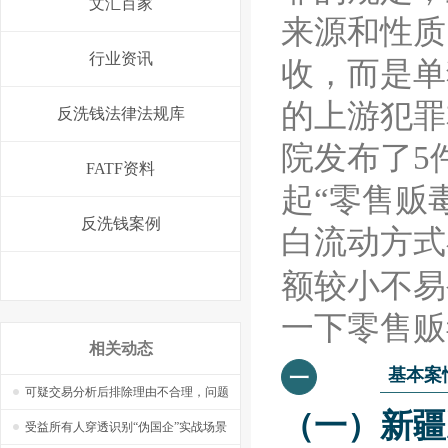
文汇百家
来源和性质
行业资讯
收，而是单
的上游犯罪
反洗钱法律法规库
院发布了5
FATF资料
起“零售贩
反洗钱案例
白流动方式
额较小不易
一下零售贩
相关动态
基本案
一
可疑交易分析后排除理由不合理，问题
（一）新疆
在哪里，怎么改？——【捷软反洗钱】
受益所有人穿透识别“伪国企”实战场景