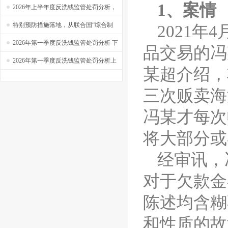
1、案情
实操系列之四十六
——【捷软反洗钱】实操系列之四十五
2026年上半年度反洗钱监管处罚分析，
新规生效，半年罚单超过4亿！
特别预防措施落地，从联合国“综合制
2021
裁”到“定向金融制裁”，你看懂了吗？
2026年第一季度反洗钱监管处罚分析 下
品交易的冯
——【捷软反洗钱】看系列之十八
2026年第一季度反洗钱监管处罚分析上
某超介绍，
三次贩卖海洛
冯某才每次
将大部分或
经审讯，
对于欠款金
陈述均含糊
和性质的故