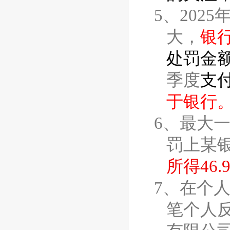
5、
2025
大，
银
处罚金
季度
支
于银行
6、
最大
罚上某
所得
46.
7、
在个
笔个人