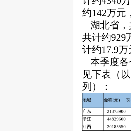
计约
4340
万
约
142
万元
湖北省，
共计约
929
计约
17.9
万
本季度各
见下表（以
列）：
地域
金额
(
元
)
罚
广东
21373900
浙江
44829600
江西
20185550