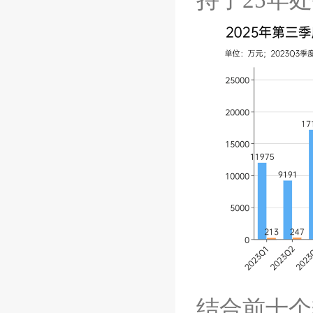
持了
25
年处
结合前十个