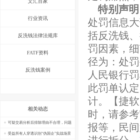
文汇百家
特别声明
行业资讯
处罚信息大
括
反洗钱
、
反洗钱法律法规库
罚因素，细
FATF资料
径为：处罚
反洗钱案例
人民银行罚
此罚单认定
计。【捷软
相关动态
时，请参考
可疑交易分析后排除理由不合理，问题
报等，民间
在哪里，怎么改？——【捷软反洗钱】
受益所有人穿透识别“伪国企”实战场景