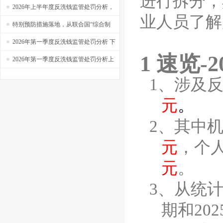
进行拆分，
实操系列之四十六
——【捷软反洗钱】实操系列之四十五
2026年上半年度反洗钱监管处罚分析，
业人员了解
新规生效，半年罚单超过4亿！
特别预防措施落地，从联合国“综合制
裁”到“定向金融制裁”，你看懂了吗？
2026年第一季度反洗钱监管处罚分析 下
1
速览
-2
——【捷软反洗钱】看系列之十八
2026年第一季度反洗钱监管处罚分析上
1、
涉及
元
。
2、
其中
元
，个
元
。
3、
从统
期和
202