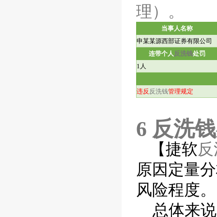
理）。
当事人名称
申某某源西部证券有限公司
连带个人
反洗钱
处罚
1
人
违反
反洗钱
管理规定
6
反洗钱
【捷软
反
原因定量分
风险程度。
总体来说