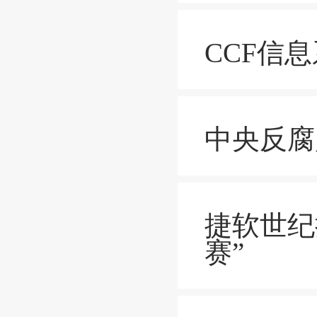
CCF信
中央反腐
捷软世纪
赛”